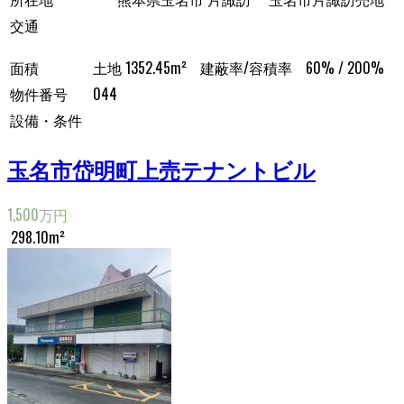
交通
面積
土地 1352.45m²
建蔽率/容積率
60% / 200%
物件番号
044
設備・条件
玉名市岱明町上売テナントビル
1,500万円
298.10m²