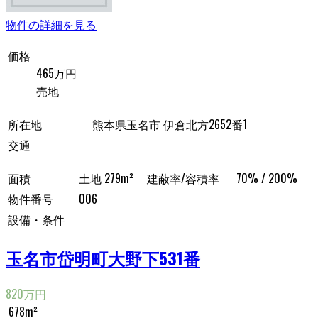
物件の詳細を見る
価格
465万円
売地
所在地
熊本県玉名市 伊倉北方2652番1
交通
面積
土地 279m²
建蔽率/容積率
70% / 200%
物件番号
006
設備・条件
玉名市岱明町大野下531番
820万円
678m²