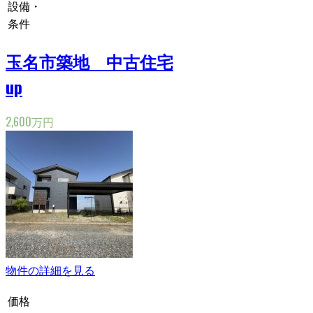
設備・
条件
玉名市築地 中古住宅
up
2,600万円
物件の詳細を見る
価格