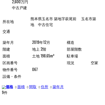
2,600万円
中古戸建
熊本県玉名市 築地字萩尾前 玉名市築
所在地
地 中古住宅
交通
築年月
2019年12月
構造
階建
地上 2階
部屋階数
面積
土地 198.65m²
駐車場
区画番号
現況
空家
物件番号
067
設備・条件
価格
面積
間取
住所
築年月
9件