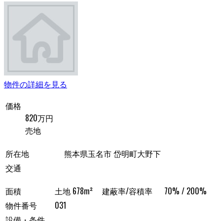
物件の詳細を見る
価格
820万円
売地
所在地
熊本県玉名市 岱明町大野下
交通
面積
土地 678m²
建蔽率/容積率
70% / 200%
物件番号
031
設備・条件