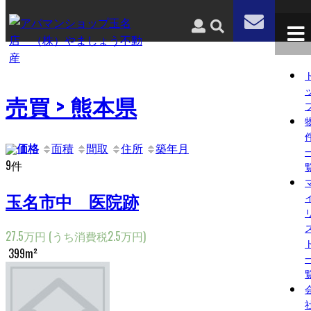
玉名の街の不動産屋です。
売買 > 熊本県
価格
面積
間取
住所
築年月
9件
玉名市中 医院跡
27.5万円
(うち消費税2.5万円)
399m²