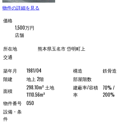
物件の詳細を見る
価格
1,500万円
店舗
所在地
熊本県玉名市 岱明町上
交通
築年月
1981/04
構造
鉄骨造
階建
地上 2階
部屋階数
298.10m² 土地
建蔽率/容積
70% /
面積
1110.56m²
率
200%
物件番号
050
設備・条
件