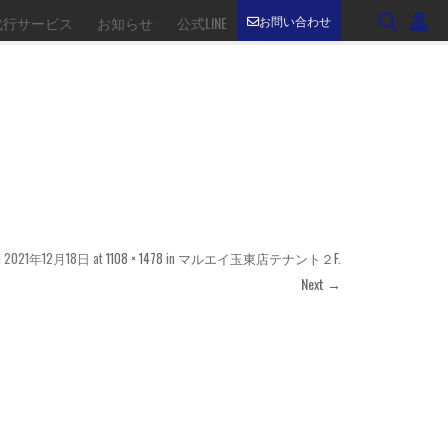
お問い合わせ
代行サービス
お知らせ
公式LINE
d
2021年12月18日
at
1108 × 1478
in
マルエイ玉東店テナント２F
.
Next →