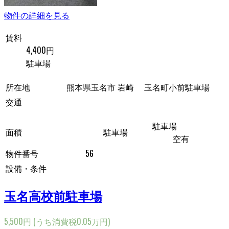
物件の詳細を見る
賃料
4,400円
駐車場
所在地
熊本県玉名市 岩崎 玉名町小前駐車場
交通
駐車場
面積
駐車場
空有
物件番号
56
設備・条件
玉名高校前駐車場
5,500円
(うち消費税0.05万円)